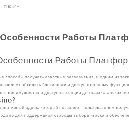
l - TURKEY
о: Особенности Работы Плат
 Особенности Работы Платфор
е способы получать азартные развлечения, и одним из таки
озволяет обходить блокировки и доступ к полному функцио
 его преимущества и доступные опции для казахстанских по
sino?
ернативный адрес, который позволяет пользователям получ
бходимо для поддержания свободы выбора игрока и обеспеч