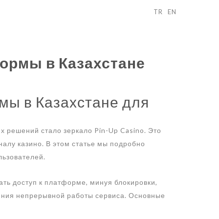
TR
EN
GALLERY
формы в Казахстане
мы в Казахстане для
х решений стало зеркало Pin-Up Casino. Это
налу казино. В этом статье мы подробно
льзователей.
ать доступ к платформе, минуя блокировки,
ения непрерывной работы сервиса. Основные