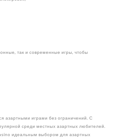
онные, так и современные игры, чтобы
ся азартными играми без ограничений. С
опулярной среди местных азартных любителей.
Casino идеальным выбором для азартных