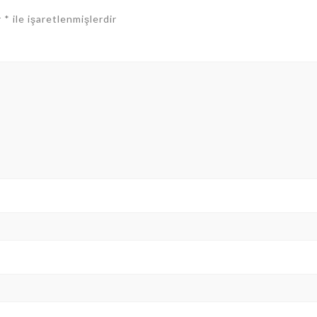
r
*
ile işaretlenmişlerdir