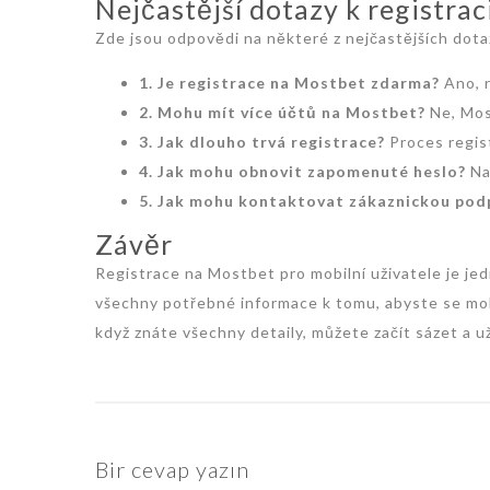
Nejčastější dotazy k registra
Zde jsou odpovědi na některé z nejčastějších dotaz
1. Je registrace na Mostbet zdarma?
Ano, r
2. Mohu mít více účtů na Mostbet?
Ne, Mos
3. Jak dlouho trvá registrace?
Proces regist
4. Jak mohu obnovit zapomenuté heslo?
Na
5. Jak mohu kontaktovat zákaznickou pod
Závěr
Registrace na Mostbet pro mobilní uživatele je je
všechny potřebné informace k tomu, abyste se mohl
když znáte všechny detaily, můžete začít sázet a u
Bir cevap yazın