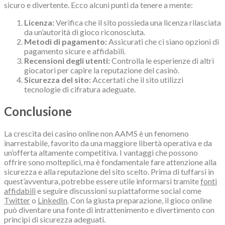
sicuro e divertente. Ecco alcuni punti da tenere a mente:
Licenza:
Verifica che il sito possieda una licenza rilasciata
da un’autorità di gioco riconosciuta.
Metodi di pagamento:
Assicurati che ci siano opzioni di
pagamento sicure e affidabili.
Recensioni degli utenti:
Controlla le esperienze di altri
giocatori per capire la reputazione del casinò.
Sicurezza del sito:
Accertati che il sito utilizzi
tecnologie di cifratura adeguate.
Conclusione
La crescita dei casino online non AAMS è un fenomeno
inarrestabile, favorito da una maggiore libertà operativa e da
un’offerta altamente competitiva. I vantaggi che possono
offrire sono molteplici, ma è fondamentale fare attenzione alla
sicurezza e alla reputazione del sito scelto. Prima di tuffarsi in
quest’avventura, potrebbe essere utile informarsi tramite
fonti
affidabili
e seguire discussioni su piattaforme social come
Twitter
o
LinkedIn
. Con la giusta preparazione, il gioco online
può diventare una fonte di intrattenimento e divertimento con
principi di sicurezza adeguati.