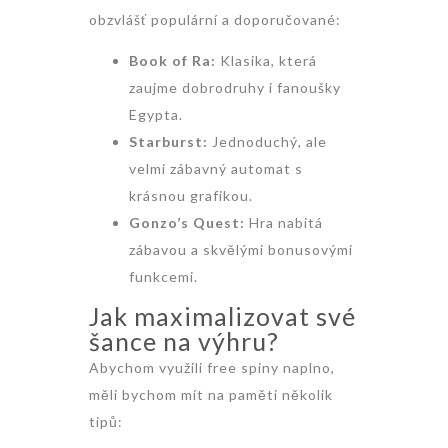
obzvlášť populární a doporučované:
Book of Ra:
Klasika, která
zaujme dobrodruhy i fanoušky
Egypta.
Starburst:
Jednoduchý, ale
velmi zábavný automat s
krásnou grafikou.
Gonzo’s Quest:
Hra nabitá
zábavou a skvělými bonusovými
funkcemi.
Jak maximalizovat své
šance na výhru?
Abychom využili free spiny naplno,
měli bychom mít na paměti několik
tipů: