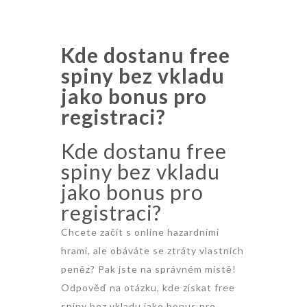
Kde dostanu free
spiny bez vkladu
jako bonus pro
registraci?
Kde dostanu free
spiny bez vkladu
jako bonus pro
registraci?
Chcete začít s online hazardními
hrami, ale obáváte se ztráty vlastních
peněz? Pak jste na správném místě!
Odpověď na otázku, kde získat free
spiny bez vkladu jako bonus pro