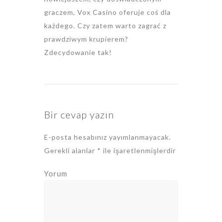
graczem, Vox Casino oferuje coś dla
każdego. Czy zatem warto zagrać z
prawdziwym krupierem?
Zdecydowanie tak!
Bir cevap yazın
E-posta hesabınız yayımlanmayacak.
Gerekli alanlar
*
ile işaretlenmişlerdir
Yorum