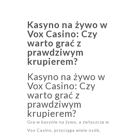
Kasyno na żywo w
Vox Casino: Czy
warto grać z
prawdziwym
krupierem?
Kasyno na żywo w
Vox Casino: Czy
warto grać z
prawdziwym
krupierem?
Gra w kasynie na żywo, a zwłaszcza w
Vox Casino, przyciąga wiele osób,