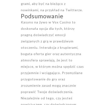
grami, aby być na bieżąco z
nowinkami, na przykład na
Twitterze
.
Podsumowanie
Kasyno na żywo w Vox Casino to
doskonała opcja dla tych, którzy
pragną doświadczyć emocji
związanych z grą w prawdziwym
otoczeniu. Interakcja z krupierami,
bogata oferta gier oraz autentyczna
atmosfera sprawiają, że jest to
miejsce, w którym można spędzić czas
przyjemnie i wciągająco. Przemyślane
przygotowanie do gry oraz
zrozumienie zasad mogą znacznie
poprawić Twoje doświadczenia.
Niezależnie od tego, czy jesteś
nowicjuszem, czy doświadczonym