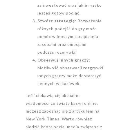
zainwestować oraz jakie ryzyko
jesteś gotów podjąć.
Stwórz strategię:
Rozważenie
różnych podejść do gry może
pomóc w lepszym zarządzaniu
zasobami oraz emocjami
podczas rozgrywki.
Obserwuj innych graczy:
Możliwość obserwacji rozgrywki
innych graczy może dostarczyć
cennych wskazówek.
Jeśli ciekawią cię aktualne
wiadomości ze świata kasyn online,
możesz zapoznać się z artykułem na
New York Times
. Warto również
śledzić konta social media związane z