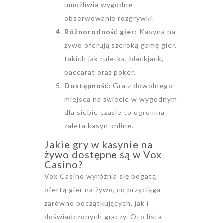
umożliwia wygodne
obserwowanie rozgrywki.
Różnorodność gier:
Kasyna na
żywo oferują szeroką gamę gier,
takich jak ruletka, blackjack,
baccarat oraz poker.
Dostępność:
Gra z dowolnego
miejsca na świecie w wygodnym
dla siebie czasie to ogromna
zaleta kasyn online.
Jakie gry w kasynie na
żywo dostępne są w Vox
Casino?
Vox Casino wyróżnia się bogatą
ofertą gier na żywo, co przyciąga
zarówno początkujących, jak i
doświadczonych graczy. Oto lista