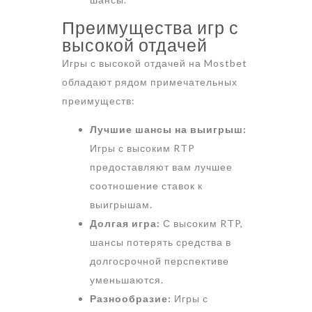
Преимущества игр с
высокой отдачей
Игры с высокой отдачей на Mostbet
обладают рядом примечательных
преимуществ:
Лучшие шансы на выигрыш:
Игры с высоким RTP
предоставляют вам лучшее
соотношение ставок к
выигрышам.
Долгая игра:
С высоким RTP,
шансы потерять средства в
долгосрочной перспективе
уменьшаются.
Разнообразие:
Игры с