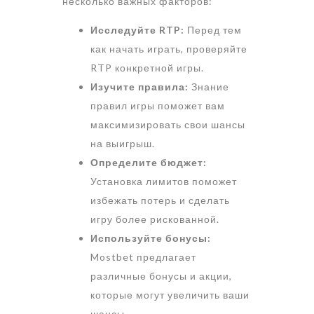
несколько важных факторов:
Исследуйте RTP:
Перед тем
как начать играть, проверяйте
RTP конкретной игры.
Изучите правила:
Знание
правил игры поможет вам
максимизировать свои шансы
на выигрыш.
Определите бюджет:
Установка лимитов поможет
избежать потерь и сделать
игру более рискованной.
Используйте бонусы:
Mostbet предлагает
различные бонусы и акции,
которые могут увеличить ваши
шансы.