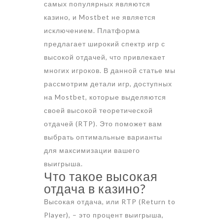
самых популярных являются
казино, и Mostbet не является
исключением. Платформа
предлагает широкий спектр игр с
высокой отдачей, что привлекает
многих игроков. В данной статье мы
рассмотрим детали игр, доступных
на Mostbet, которые выделяются
своей высокой теоретической
отдачей (RTP). Это поможет вам
выбрать оптимальные варианты
для максимизации вашего
выигрыша.
Что такое высокая
отдача в казино?
Высокая отдача, или RTP (Return to
Player), – это процент выигрыша,