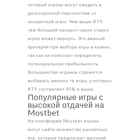
который игроки могут ожидать в
долгосрочной перспективе от
конкретной игры. Чем выше RTP,
тем больший процент своих ставок
игрок может вернуть. Это важный
критерий при выборе игры в казино,
так как он помогает определить
потенциальную прибыльность.
Большинство игроков стремятся
выбирать именно те игры, у которых
RTP составляет 95% и выше.
Популярные игры с
высокой отдачей на
Mostbet
На платформе Mostbet игроки
могут найти множество различных
игр, которые предлагают высокий