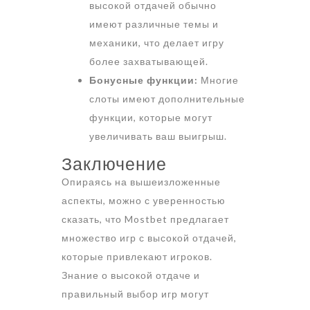
высокой отдачей обычно
имеют различные темы и
механики, что делает игру
более захватывающей.
Бонусные функции:
Многие
слоты имеют дополнительные
функции, которые могут
увеличивать ваш выигрыш.
Заключение
Опираясь на вышеизложенные
аспекты, можно с уверенностью
сказать, что Mostbet предлагает
множество игр с высокой отдачей,
которые привлекают игроков.
Знание о высокой отдаче и
правильный выбор игр могут