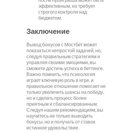
эффективным, но требует
строгого контроля над
бюджетом.
Заключение
Вывод бонусов с Мостбет может
показаться непростой задачей, но,
следуя правильным стратегиям и
управляя своими эмоциями, вы
сможете достичь успеха в беттинге.
Важно помнить, что психология
играет ключевую роль в игре, и
правильное отношение помогает не
только увеличить шансы на победу,
но и сделать процесс более
приятным и сбалансированным.
Следуя нашим рекомендациям, вы
научитесь не только выводить
бонусы, но и получать от ставок
истинное удовольствие.