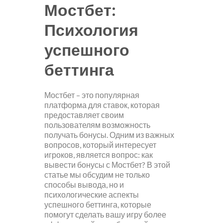
Мостбет:
Психология
успешного
беттинга
Мостбет – это популярная
платформа для ставок, которая
предоставляет своим
пользователям возможность
получать бонусы. Одним из важных
вопросов, который интересует
игроков, является вопрос: как
вывести бонусы с Мостбет? В этой
статье мы обсудим не только
способы вывода, но и
психологические аспекты
успешного беттинга, которые
помогут сделать вашу игру более