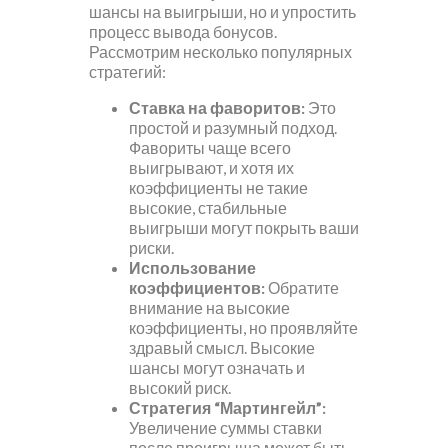
шансы на выигрыши, но и упростить
процесс вывода бонусов.
Рассмотрим несколько популярных
стратегий:
Ставка на фаворитов:
Это
простой и разумный подход.
Фавориты чаще всего
выигрывают, и хотя их
коэффициенты не такие
высокие, стабильные
выигрыши могут покрыть ваши
риски.
Использование
коэффициентов:
Обратите
внимание на высокие
коэффициенты, но проявляйте
здравый смысл. Высокие
шансы могут означать и
высокий риск.
Стратегия “Мартингейл”:
Увеличение суммы ставки
после проигрыша может быть